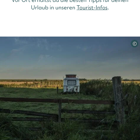
Urlaub in unseren
Tourist-Infos
.
©