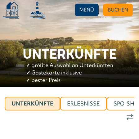
MENÜ
BUCHEN
UNTERKÜNFTE
✔︎
größte Auswahl an Unterkünften
✔︎
Gästekarte inklusive
✔︎
bester Preis
UNTERKÜNFTE
ERLEBNISSE
SPO-SHO