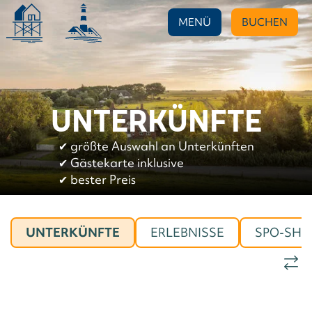
MENÜ
BUCHEN
UNTERKÜNFTE
✔︎
größte Auswahl an Unterkünften
✔︎
Gästekarte inklusive
✔︎
bester Preis
UNTERKÜNFTE
ERLEBNISSE
SPO-SHO